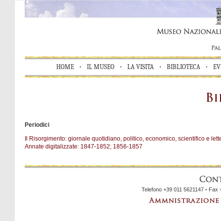
HOME
•
IL MUSEO
•
LA VISITA
•
BIBLIOTECA
•
EV
Periodici
Il Risorgimento: giornale quotidiano, politico, economico, scientifico e let
Annate digitalizzate: 1847-1852; 1856-1857
Telefono +39 011 5621147
•
Fax 